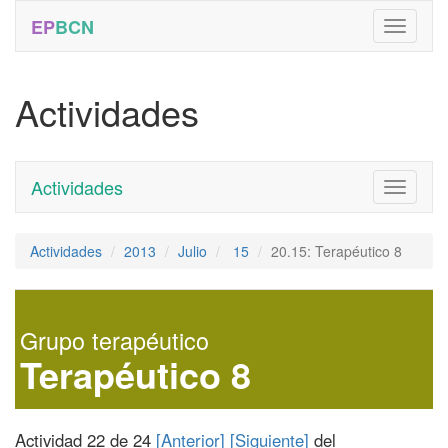
EP
BCN
Actividades
Actividades
Toggle
navigati
Actividades
2013
Julio
15
20.15: Terapéutico 8
Grupo terapéutico
Terapéutico 8
Actividad 22 de 24
[Anterior]
[Siguiente]
del