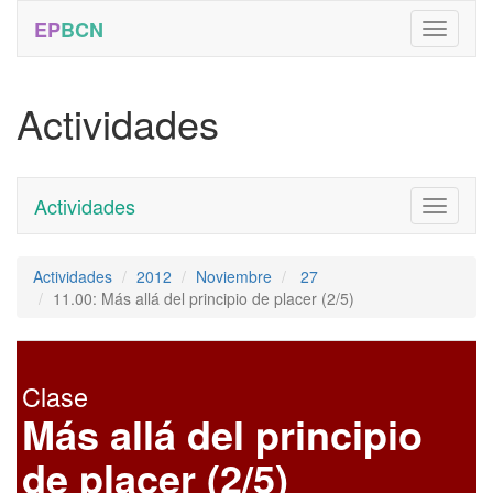
EP
BCN
Actividades
Actividades
Toggle
navigati
Actividades
2012
Noviembre
27
11.00: Más allá del principio de placer (2/5)
Clase
Más allá del principio
de placer (2/5)