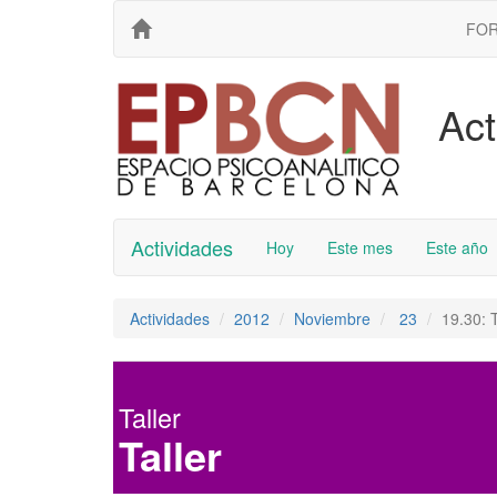
FO
Act
Actividades
Hoy
Este mes
Este año
Actividades
2012
Noviembre
23
19.30: T
Taller
Taller