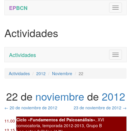
EP
BCN
Actividades
Actividades
Toggle
navigati
Actividades
2012
Noviembre
22
22 de
noviembre
de
2012
←
20 de noviembre de 2012
23 de noviembre de 2012
→
Ciclo «Fundamentos del Psicoanálisis»
,
XVI
11.00
convocatoria
,
temporada 2012-2013, Grupo B
12.15