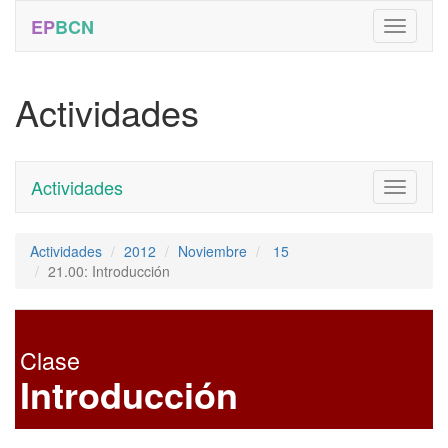
EP
BCN
Actividades
Actividades
Toggle
navigati
Actividades
2012
Noviembre
15
21.00: Introducción
Clase
Introducción