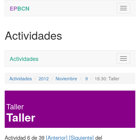
EP
BCN
Actividades
Actividades
Toggle
navigati
Actividades
2012
Noviembre
9
19.30: Taller
Taller
Taller
Actividad 6 de 39
[Anterior]
[Siguiente]
del