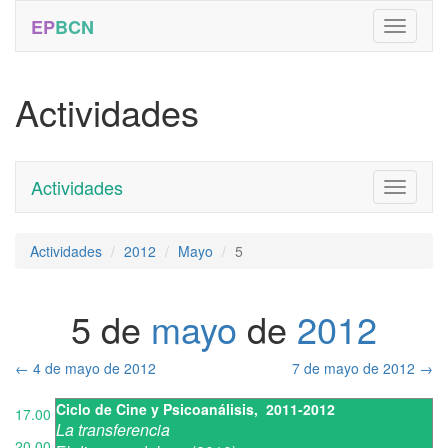
EP
BCN
Actividades
Actividades
Toggle
navigati
Actividades
2012
Mayo
5
5 de
mayo
de
2012
←
4 de mayo de 2012
7 de mayo de 2012
→
Ciclo de Cine y Psicoanálisis
,
2011-2012
17.00
La transferencia
20.00