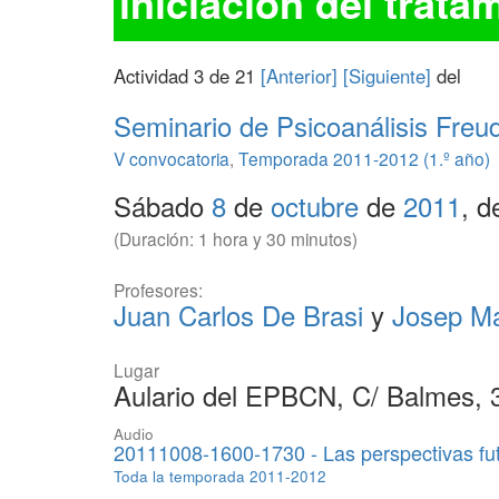
iniciación del tratam
Actividad 3 de 21
[Anterior]
[Siguiente]
del
Seminario de Psicoanálisis Freu
V convocatoria
,
Temporada 2011-2012 (1.º año)
Sábado
8
de
octubre
de
2011
, d
(Duración: 1 hora y 30 minutos)
Profesores:
Juan Carlos De Brasi
y
Josep Ma
Lugar
Aulario del EPBCN, C/ Balmes, 
Audio
20111008-1600-1730 - Las perspectivas futur
Toda la temporada 2011-2012