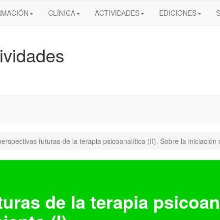
RMACIÓN
CLÍNICA
ACTIVIDADES
EDICIONES
ividades
erspectivas futuras de la terapia psicoanalítica (II). Sobre la iniciación 
uras de la terapia psicoanal