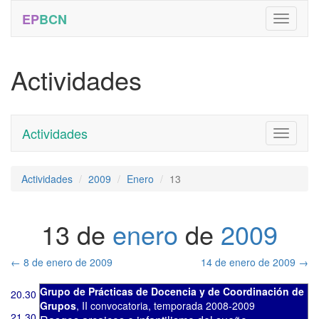
EP
BCN
Actividades
Actividades
Toggle
navigati
Actividades
2009
Enero
13
13 de
enero
de
2009
←
8 de enero de 2009
14 de enero de 2009
→
Grupo de Prácticas de Docencia y de Coordinación de
20.30
Grupos
,
II convocatoria
,
temporada 2008-2009
21.30