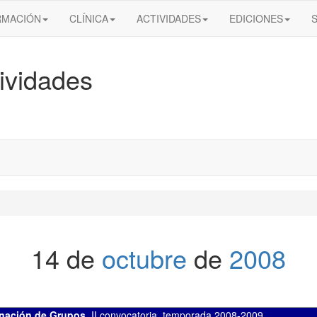
RMACIÓN
CLÍNICA
ACTIVIDADES
EDICIONES
ividades
14 de
octubre
de
2008
inación de Grupos
,
II convocatoria
,
temporada 2008-2009