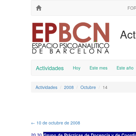
FO
Act
Actividades
Hoy
Este mes
Este año
Actividades
2008
Octubre
14
←
10 de octubre de 2008
20.30
Grupo de Prácticas de Docencia y de Coord