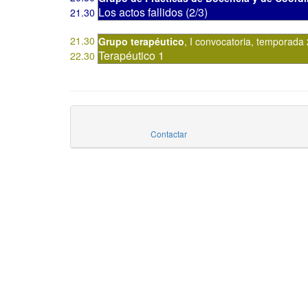
Los actos fallidos (2/3)
21.30
21.30
Grupo terapéutico
,
I convocatoria
,
temporada 
Terapéutico 1
22.30
Contactar