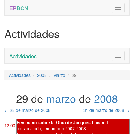
EP
BCN
Actividades
Actividades
Toggle
navigati
Actividades
2008
Marzo
29
29 de
marzo
de
2008
←
28 de marzo de 2008
31 de marzo de 2008
→
Seminario sobre la Obra de Jacques Lacan
,
I
12.00
convocatoria
,
temporada 2007-2008