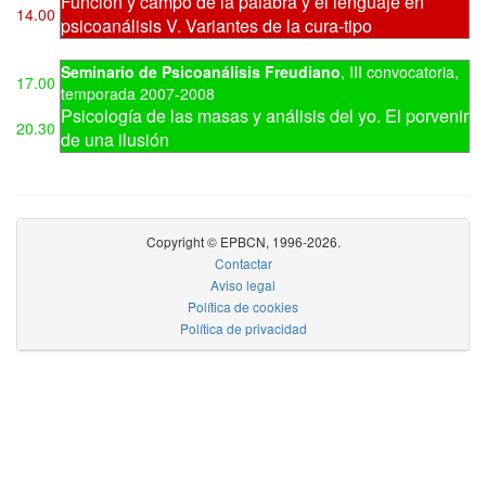
Función y campo de la palabra y el lenguaje en
14.00
psicoanálisis V. Variantes de la cura-tipo
Seminario de Psicoanálisis Freudiano
,
III convocatoria
,
17.00
temporada 2007-2008
Psicología de las masas y análisis del yo. El porvenir
20.30
de una ilusión
Copyright © EPBCN, 1996-2026.
Contactar
Aviso legal
Política de cookies
Política de privacidad