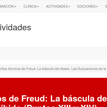
RMACIÓN
CLÍNICA
ACTIVIDADES
EDICIONES
ividades
ritos técnicos de Freud: La báscula del deseo. Las fluctuaciones de la l
os de Freud: La báscula de