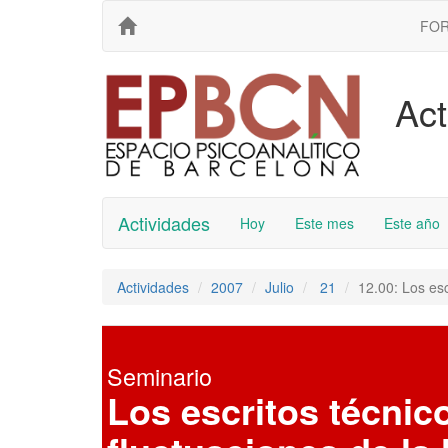
FO
Act
Actividades
Hoy
Este mes
Este año
Actividades
2007
Julio
21
12.00: Los esc
Seminario
Los escritos técnic