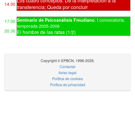
Los cuatro conceptos: De la interpretación a la
14.00
transferencia; Queda por concluir
Seminario de Psicoanálisis Freudiano
,
I convocatoria
,
17.00
temporada 2005-2006
20.30
El hombre de las ratas (1/2)
Copyright © EPBCN, 1996-2026.
Contactar
Aviso legal
Política de cookies
Política de privacidad