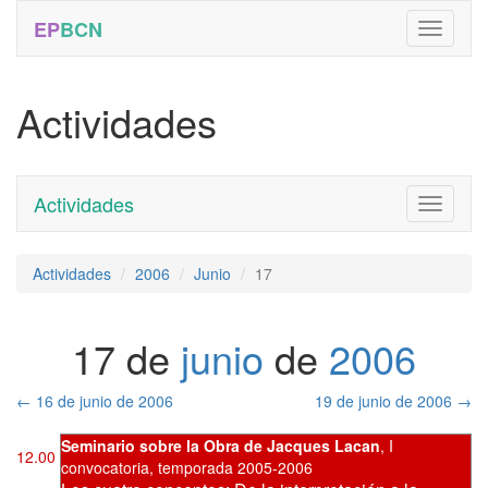
EP
BCN
Actividades
Actividades
Toggle
navigati
Actividades
2006
Junio
17
17 de
junio
de
2006
←
16 de junio de 2006
19 de junio de 2006
→
Seminario sobre la Obra de Jacques Lacan
,
I
12.00
convocatoria
,
temporada 2005-2006