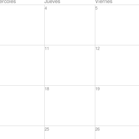
ércoles
Jueves
Viernes
4
5
11
12
18
19
25
26