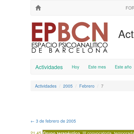
FO
Act
Actividades
Hoy
Este mes
Este año
Actividades
2005
Febrero
7
←
3 de febrero de 2005
21.45
Grupo terapéutico
,
III convocatoria
,
temporad