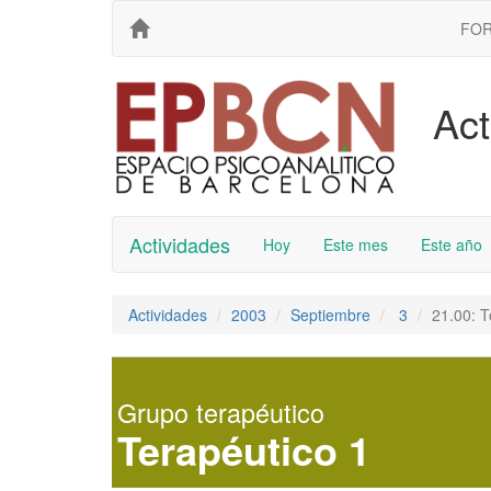
FO
Act
Actividades
Hoy
Este mes
Este año
Actividades
2003
Septiembre
3
21.00: T
Grupo terapéutico
Terapéutico 1