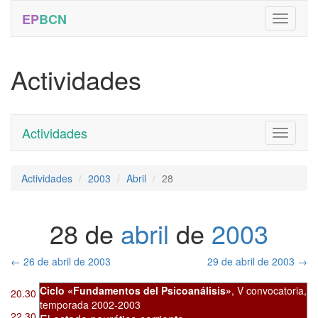
EP
BCN
Actividades
Actividades
Toggle
navigati
Actividades
2003
Abril
28
28 de
abril
de
2003
←
26 de abril de 2003
29 de abril de 2003
→
Ciclo «Fundamentos del Psicoanálisis»
,
V convocatoria
,
20.30
temporada 2002-2003
22.30