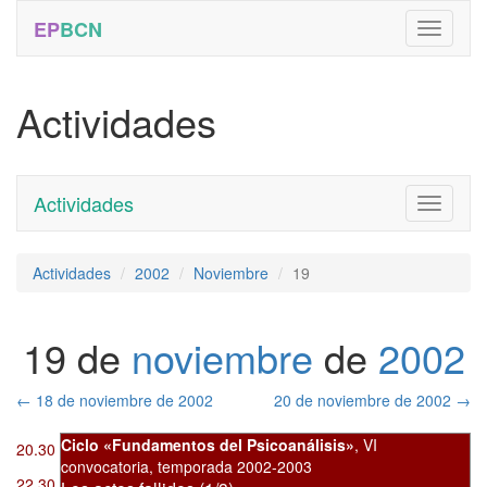
EP
BCN
Actividades
Actividades
Toggle
navigati
Actividades
2002
Noviembre
19
19 de
noviembre
de
2002
←
18 de noviembre de 2002
20 de noviembre de 2002
→
Ciclo «Fundamentos del Psicoanálisis»
,
VI
20.30
convocatoria
,
temporada 2002-2003
22.30