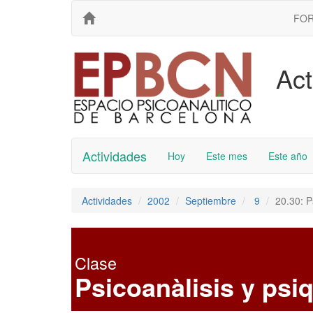
FO
Act
Actividades
Hoy
Este mes
Este año
Actividades
2002
Septiembre
9
20.30: P
Clase
Psicoanàlisis y psiq