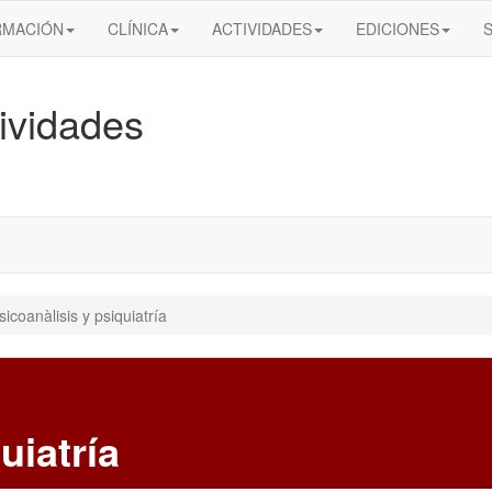
RMACIÓN
CLÍNICA
ACTIVIDADES
EDICIONES
ividades
sicoanàlisis y psiquiatría
uiatría