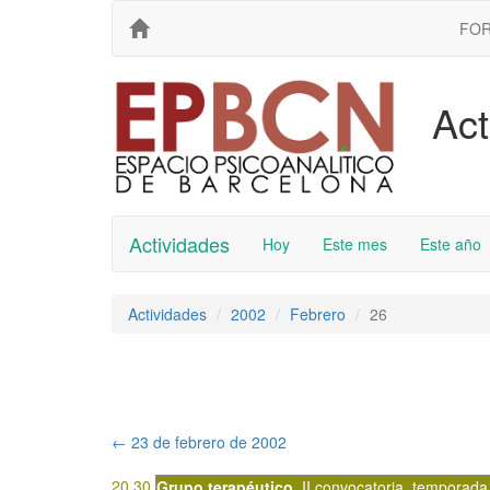
FO
Act
Actividades
Hoy
Este mes
Este año
Actividades
2002
Febrero
26
←
23 de febrero de 2002
20.30
Grupo terapéutico
,
II convocatoria
,
temporada