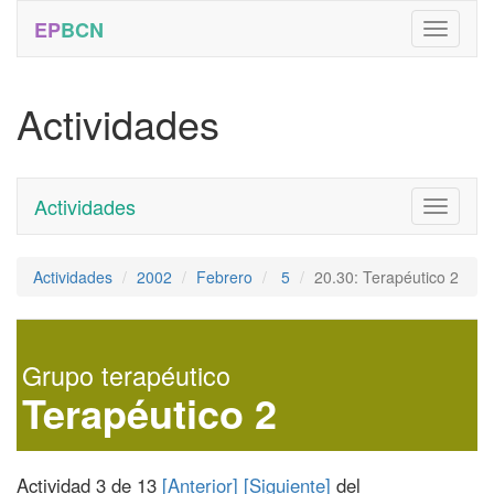
EP
BCN
Actividades
Actividades
Toggle
navigati
Actividades
2002
Febrero
5
20.30: Terapéutico 2
Grupo terapéutico
Terapéutico 2
Actividad 3 de 13
[Anterior]
[Siguiente]
del