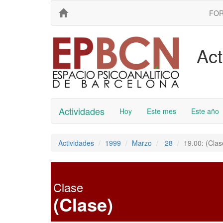
FO
Act
Actividades
Hoy
Este mes
Este año
Actividades
1999
Marzo
28
19.00: (Clas
Clase
(Clase)