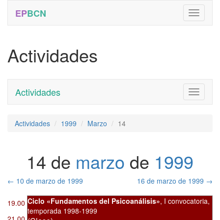
EP
BCN
Actividades
Actividades
Toggle
navigati
Actividades
1999
Marzo
14
14 de
marzo
de
1999
←
10 de marzo de 1999
16 de marzo de 1999
→
Ciclo «Fundamentos del Psicoanálisis»
,
I convocatoria
,
19.00
temporada 1998-1999
21.00