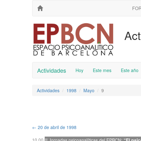
FO
Act
Actividades
Hoy
Este mes
Este año
Actividades
1998
Mayo
9
←
20 de abril de 1998
10.00
II
Jornadas psicoanalíticas del EPBCN
:
“El psic