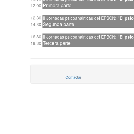
Primera parte
12.00
12.30
II
Jornadas psicoanalíticas del EPBCN
:
“El psic
Segunda parte
14.30
16.30
II
Jornadas psicoanalíticas del EPBCN
:
“El psic
Tercera parte
18.30
Contactar