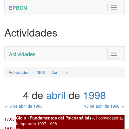
EP
BCN
Actividades
Actividades
Toggle
navigati
Actividades
1998
Abril
4
4 de
abril
de
1998
←
3 de abril de 1998
18 de abril de 1998
→
Ciclo «Fundamentos del Psicoanálisis»
,
I convocatoria
,
17.00
temporada 1997-1998
19.00