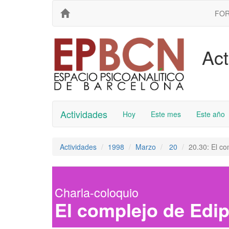
FO
Act
Actividades
Hoy
Este mes
Este año
Actividades
1998
Marzo
20
20.30: El co
Charla-coloquio
El complejo de Edip